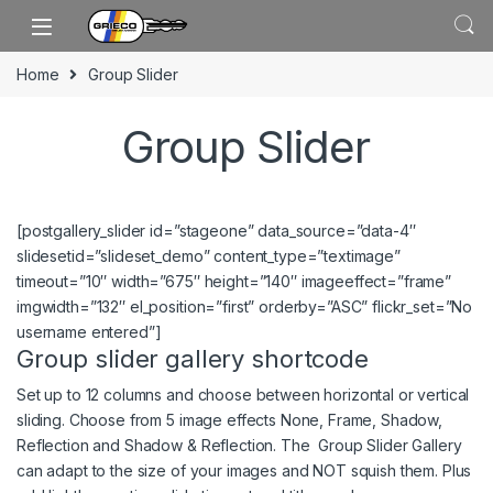
Skip to navigation
Skip to content
Home
Group Slider
Group Slider
[postgallery_slider id=”stageone” data_source=”data-4″
slidesetid=”slideset_demo” content_type=”textimage”
timeout=”10″ width=”675″ height=”140″ imageeffect=”frame”
imgwidth=”132″ el_position=”first” orderby=”ASC” flickr_set=”No
username entered”]
Group slider gallery shortcode
Set up to 12 columns and choose between horizontal or vertical
sliding. Choose from 5 image effects None, Frame, Shadow,
Reflection and Shadow & Reflection. The Group Slider Gallery
can adapt to the size of your images and NOT squish them. Plus